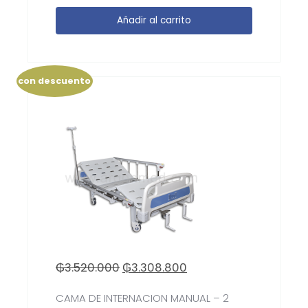
Añadir al carrito
con descuento
₲
3.520.000
₲
3.308.800
CAMA DE INTERNACION MANUAL – 2