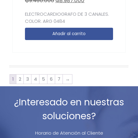
₲
9.460.000
₲
8.987.000
ELECTROCARDIOGRAFO DE 3 CANALES.
COLOR. ARG 0484
Añadir al carrito
1
2
3
4
5
6
7
→
¿Interesado en nuestras
soluciones?
Horario de Atención al Cliente