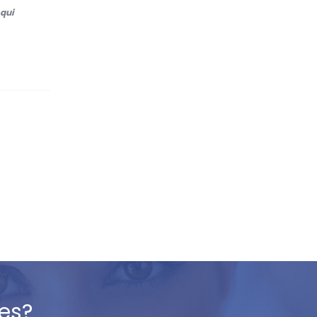
qui
es?