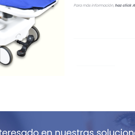
Para más información,
haz click
A
nteresado en nuestras solucion