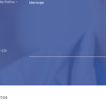
de Patria –
-231
TOS