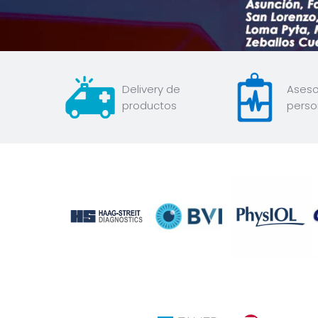
Delivery de
Aseso
productos
perso