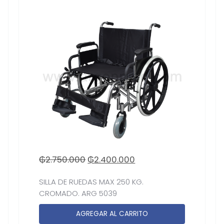
₲
2.750.000
₲
2.400.000
SILLA DE RUEDAS MAX 250 KG.
CROMADO. ARG 5039
AGREGAR AL CARRITO