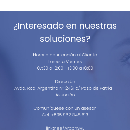
TUBO.
ARG
0551
cantidad
¿Interesado en nuestras
soluciones?
Horario de Atención al Cliente
Lunes a Viernes
07:30 a 12:00 - 13:00 a 18:00
Dirección
Avda. Rca. Argentina N° 2461 c/ Paso de Patria –
Asunción
Comuníquese con un asesor:
Cel: +595 982 848 513
linktr.ee/ArgonSRL