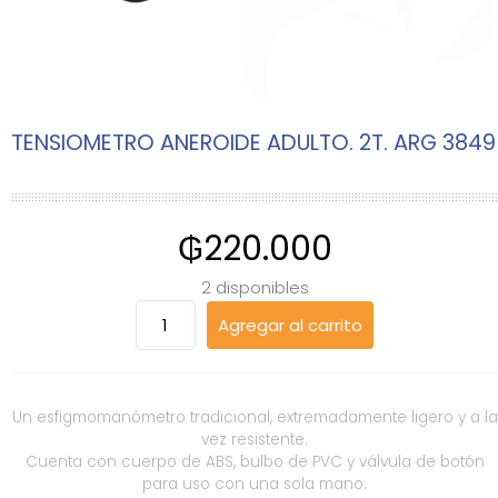
TENSIOMETRO ANEROIDE ADULTO. 2T. ARG 3849
₲
220.000
2 disponibles
TENSIOMETRO
Agregar al carrito
ANEROIDE
ADULTO.
2T.
ARG
Un esfigmomanómetro tradicional, extremadamente ligero y a la
3849
vez resistente.
Cuenta con cuerpo de ABS, bulbo de PVC y válvula de botón
cantidad
para uso con una sola mano.