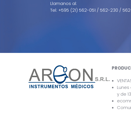
Llamanos al:
Tel: +595 (21) 562-051 / 562-230 / 562
PRODUC
VENTA
Lunes 
y de 13
ecom
Comun