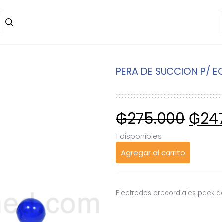
PERA DE SUCCION P/ E
₲
275.000
₲
24
1 disponibles
Agregar al carrito
Electrodos precordiales pack d