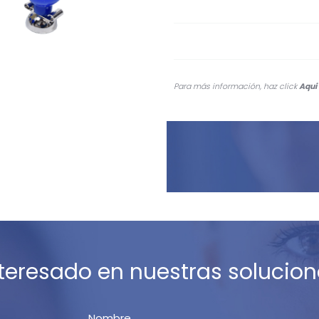
Para más información, haz click
Aqui
nteresado en nuestras solucion