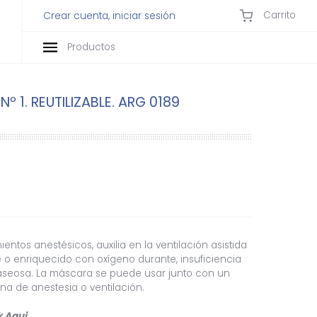
Carrito
Crear cuenta, iniciar sesión
Productos
º 1. REUTILIZABLE. ARG 0189
ntos anestésicos, auxilia en la ventilación asistida
 o enriquecido con oxígeno durante, insuficiencia
gaseosa. La máscara se puede usar junto con un
a de anestesia o ventilación.
k
Aqui