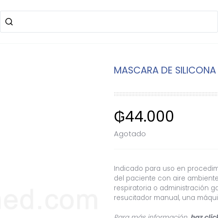
MASCARA DE SILICONA N
₲
44.000
Agotado
Indicado para uso en procedimie
del paciente con aire ambiente
respiratoria o administración 
resucitador manual, una máquin
Para más información,
haz clic