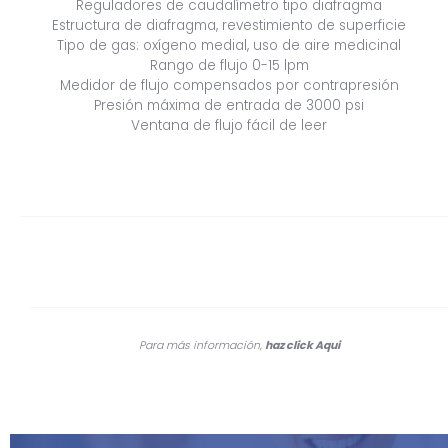
Y
Reguladores de caudalímetro tipo diafragma
Estructura de diafragma, revestimiento de superficie
HUMIDIFICADOR
Tipo de gas: oxígeno medial, uso de aire medicinal
P/BALON
Rango de flujo 0-15 lpm
DE
Medidor de flujo compensados por contrapresión
OXIGENO,
Presión máxima de entrada de 3000 psi
ARG
Ventana de flujo fácil de leer
4160
cantidad
Para más información,
haz click
Aqui