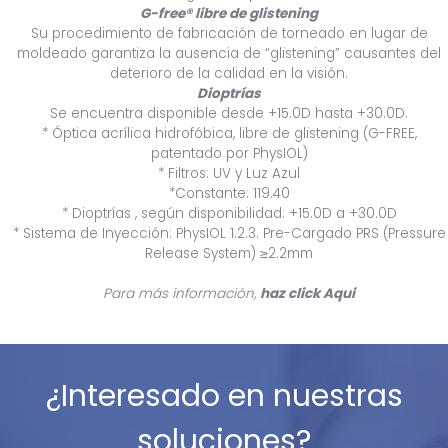
G-free® libre de glistening
Su procedimiento de fabricación de torneado en lugar de
moldeado garantiza la ausencia de “glistening” causantes del
deterioro de la calidad en la visión.
Dioptrías
Se encuentra disponible desde +15.0D hasta +30.0D.
* Óptica acrílica hidrofóbica, libre de glistening (G-FREE,
patentado por PhysIOL)
* Filtros: UV y Luz Azul
*Constante: 119.40
* Dioptrías , según disponibilidad: +15.0D a +30.0D
* Sistema de Inyección: PhysIOL 1.2.3. Pre-Cargado PRS (Pressure
Release System) ≥2.2mm
Para más información,
haz click
Aqui
¿Interesado en nuestras
soluciones?