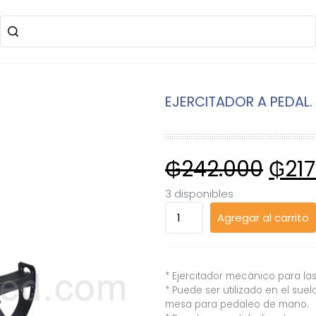
EJERCITADOR A PEDAL.
₲
242.000
₲
21
3 disponibles
EJERCITADOR
Agregar al carrito
A
PEDAL.
AZUL.
ARG
* Ejercitador mecánico para las
4589
* Puede ser utilizado en el suel
mesa para pedaleo de mano.
cantidad