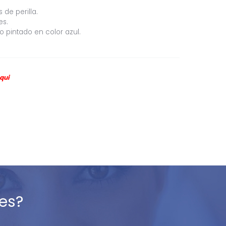
 de perilla.
es.
 pintado en color azul.
qui
es?