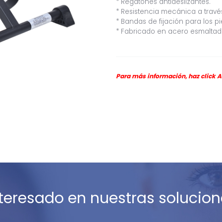
* Regatones antideslizantes.
* Resistencia mecánica a través
* Bandas de fijación para los pi
* Fabricado en acero esmaltado
Para más información, haz click
A
nteresado en nuestras solucion