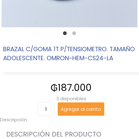
BRAZAL C/GOMA 1T P/TENSIOMETRO. TAMAÑO
ADOLESCENTE. OMRON-HEM-CS24-LA
₲
187.000
3 disponibles
BRAZAL
Agregar al carrito
C/GOMA
Descripción
1T
P/TENSIOMETRO.
DESCRIPCIÓN DEL PRODUCTO
TAMAÑO