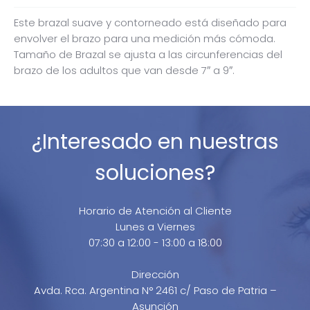
ADOLESCENTE.
OMRON-
Este brazal suave y contorneado está diseñado para
HEM-
envolver el brazo para una medición más cómoda.
CS24-
Tamaño de Brazal se ajusta a las circunferencias del
LA
brazo de los adultos que van desde 7″ a 9″.
cantidad
¿Interesado en nuestras
soluciones?
Horario de Atención al Cliente
Lunes a Viernes
07:30 a 12:00 - 13:00 a 18:00
Dirección
Avda. Rca. Argentina N° 2461 c/ Paso de Patria –
Asunción