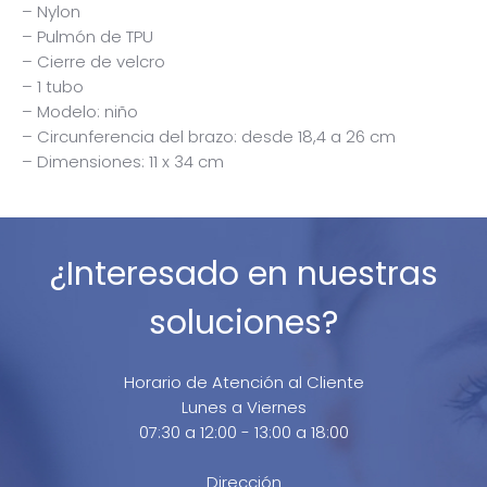
– Nylon
– Pulmón de TPU
– Cierre de velcro
– 1 tubo
– Modelo: niño
– Circunferencia del brazo: desde 18,4 a 26 cm
– Dimensiones: 11 x 34 cm
¿Interesado en nuestras
soluciones?
Horario de Atención al Cliente
Lunes a Viernes
07:30 a 12:00 - 13:00 a 18:00
Dirección