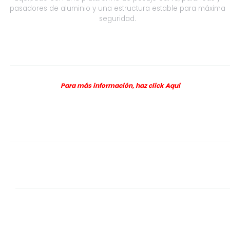
pasadores de aluminio y una estructura estable para máxima
ARG
seguridad.
5266
cantidad
Para más información, haz click
Aqui