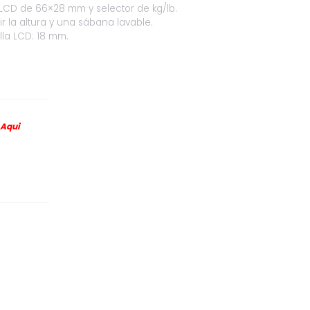
LCD de 66×28 mm y selector de kg/lb.
r la altura y una sábana lavable.
alla LCD: 18 mm.
Aqui