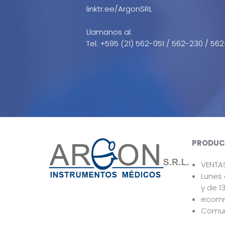
linktr.ee/ArgonSRL
Llamanos al:
Tel: +595 (21) 562-051 / 562-230 / 562
PRODUC
VENTA
Lunes 
y de 13
ecom
Comun