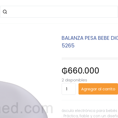
BALANZA PESA BEBE DIG
5265
₲
660.000
2 disponibles
BALANZA
Agregar al carrito
PESA
BEBE
DIGITAL
HASTA
áscula electrónica para bebés
20
. Práctica, fiable y con un dise