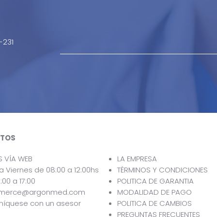
-231
TOS
S VÍA WEB
LA EMPRESA
a Viernes de 08:00 a 12:00hs
TÉRMINOS Y CONDICIONES
:00 a 17:00
POLITICA DE GARANTIA
merce@argonmed.com
MODALIDAD DE PAGO
íquese con un asesor
POLITICA DE CAMBIOS
PREGUNTAS FRECUENTES