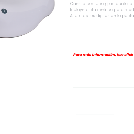
Cuenta con una gran pantalla 
KG.
Incluye cinta métrica para medi
PORTATIL.
Altura de los dígitos de la pant
ARG
5265
cantidad
Para más información, haz click