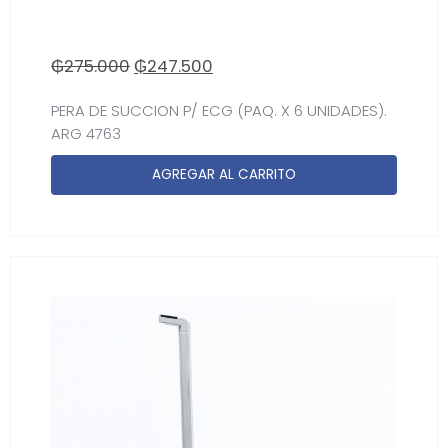
₲
275.000
₲
247.500
PERA DE SUCCION P/ ECG (PAQ. X 6 UNIDADES).
ARG 4763
AGREGAR AL CARRITO