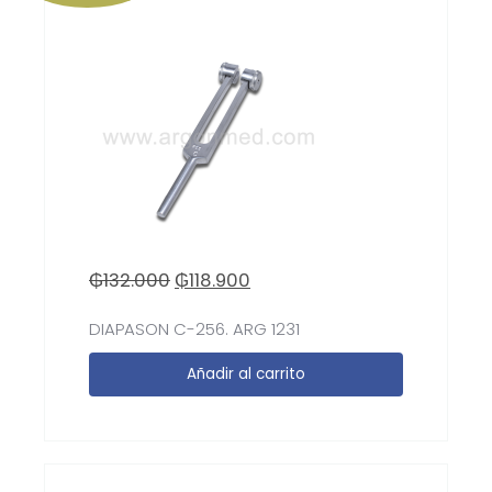
₲
132.000
₲
118.900
DIAPASON C-256. ARG 1231
Añadir al carrito