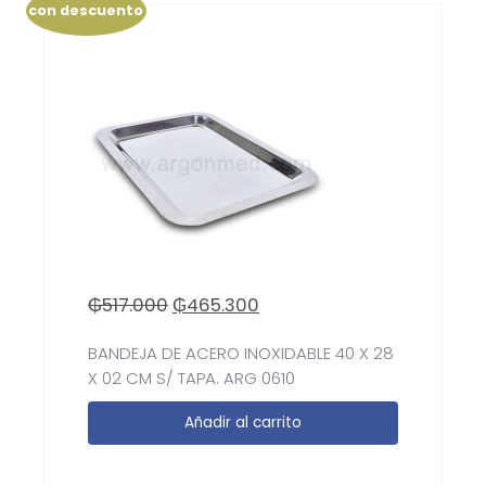
con descuento
₲
517.000
₲
465.300
BANDEJA DE ACERO INOXIDABLE 40 X 28
X 02 CM S/ TAPA. ARG 0610
Añadir al carrito